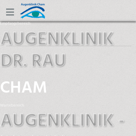
Empfangsbereich
AUGENKLINIK
DR. RAU
CHAM
Wartebereich
AUGENKLINIK -