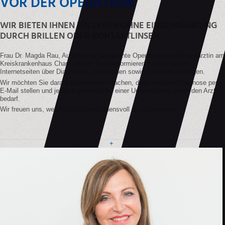
VOR DER OPERATION
WIR BIETEN IHNEN EIN LEBEN OHNE EINSCHRÄNKUNG
DURCH BRILLEN ODER KONTAKTLINSEN.
Frau Dr. Magda Rau, Augenärztin, ambulante Operateurin und Belegärztin am
Kreiskrankenhaus Cham und ihr Team informieren Sie auf diesen
Internetseiten über Diagnosen, Operationen sowie Laserbehandlungen.
Wir möchten Sie darauf aufmerksam machen, dass wir keine Diagnose per
E-Mail stellen und jedes Krankheitsbild einer Untersuchung durch den Arzt
bedarf.
Wir freuen uns, wenn Sie sich vertrauensvoll an uns wenden.
+