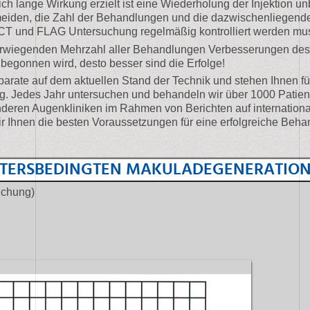
ch lange Wirkung erzielt ist eine Wiederholung der Injektion un
meiden, die Zahl der Behandlungen und die dazwischenliegen
 OCT und FLAG Untersuchung regelmäßig kontrolliert werden mu
berwiegenden Mehrzahl aller Behandlungen Verbesserungen d
 begonnen wird, desto besser sind die Erfolge!
parate auf dem aktuellen Stand der Technik und stehen Ihnen fü
ng. Jedes Jahr untersuchen und behandeln wir über 1000 Patien
anderen Augenkliniken im Rahmen von Berichten auf internatio
 Ihnen die besten Voraussetzungen für eine erfolgreiche Beha
ALTERSBEDINGTEN MAKULADEGENERATIO
uchung)