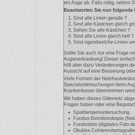
ein Auge ab. Falls nötig, setzen Si
Beantworten Sie nun folgende 
Sind alle Linien gerade ?
Sind alle Kästchen gleich gr
Sehen Sie alle Kästchen ?
Sind alle Linien gleich hell ?
Sind irgendwelche Linien un
Sollte Sie auch nur eine Frage ni
Augenerkrankung! Dieser einfache
hilft aber dazu Veränderungen de
Aussicht auf eine Besserung oder
Viele Formen der Netzhautveränd
Spezialuntersuchungen beim Auge
Krankenkasse übernommen werd
Wir haben dieses Gitternetz abgeb
Fragen haben oder eine Begutacht
Spaltlampenuntersuchung
Fundus Biomikroskopie (Netz
Fundusfoto (digitales Foto d
Okuläre Cohärenztomografi