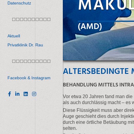
MAKUL
Datenschutz
☐☐☐☐☐☐☐☐☐☐
(AMD)
Aktuell
Privatklinik Dr. Rau
☐☐☐☐☐☐☐☐☐☐
ALTERSBEDINGTE
Facebook & Instagram
BEHANDLUNG MITTELS INTRA
Vor etwa 20 Jahren fand man die 
als auch durchlässig macht – es 
Diese Flüssigkeit muss aber dire
Auge geschieht dies durch Injekt
durch eine örtliche Betäubung mi
selten.