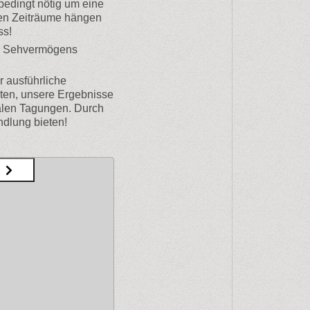
bedingt nötig um eine
den Zeiträume hängen
ss!
es Sehvermögens
r ausführliche
ten, unsere Ergebnisse
nalen Tagungen. Durch
ndlung bieten!
N