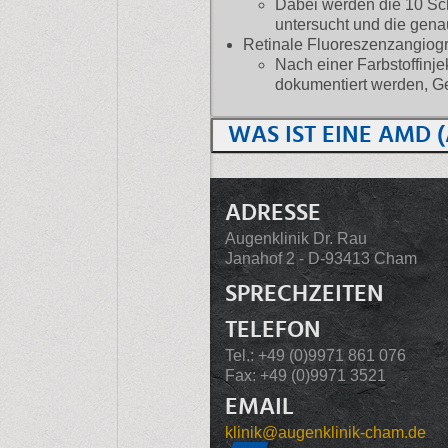
Dabei werden die 10 Sch
untersucht und die gen
Retinale Fluoreszenzangiog
Nach einer Farbstoffinje
dokumentiert werden, Ge
WAS IST EINE AMD
ADRESSE
Augenklinik Dr. Rau
Janahof 2 - D-93413 Cham
SPRECHZEITEN
TELEFON
Tel.: +49 (0)9971 861 076
Fax: +49 (0)9971 3521
EMAIL
klinik@augenklinik-cham.de