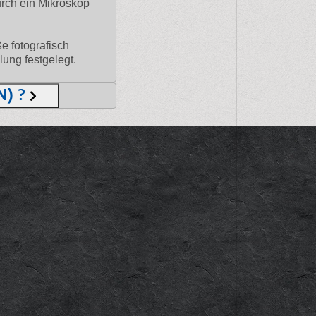
urch ein Mikroskop
e fotografisch
ung festgelegt.
N) ?