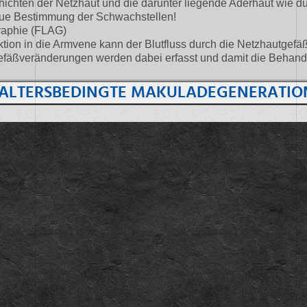
ichten der Netzhaut und die darunter liegende Aderhaut wie d
aue Bestimmung der Schwachstellen!
raphie (FLAG)
ktion in die Armvene kann der Blutfluss durch die Netzhautgefäß
fäßveränderungen werden dabei erfasst und damit die Behandl
 (ALTERSBEDINGTE MAKULADEGENERATIO