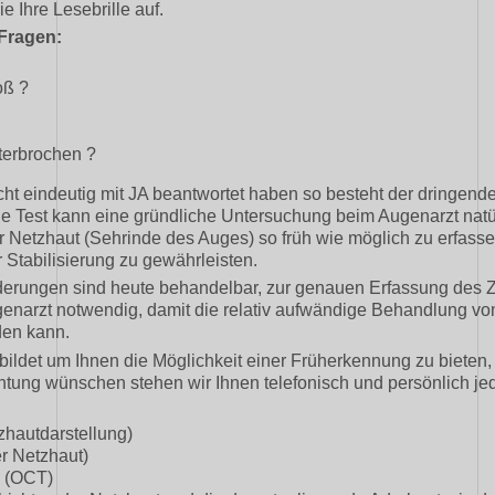
e Ihre Lesebrille auf.
Fragen:
oß ?
terbrochen ?
cht eindeutig mit JA beantwortet haben so besteht der dringend
 Test kann eine gründliche Untersuchung beim Augenarzt natürl
r Netzhaut (Sehrinde des Auges) so früh wie möglich zu erfasse
 Stabilisierung zu gewährleisten.
erungen sind heute behandelbar, zur genauen Erfassung des Z
narzt notwendig, damit die relativ aufwändige Behandlung von
en kann.
ildet um Ihnen die Möglichkeit einer Früherkennung zu bieten, 
ung wünschen stehen wir Ihnen telefonisch und persönlich jed
hautdarstellung)
er Netzhaut)
e (OCT)